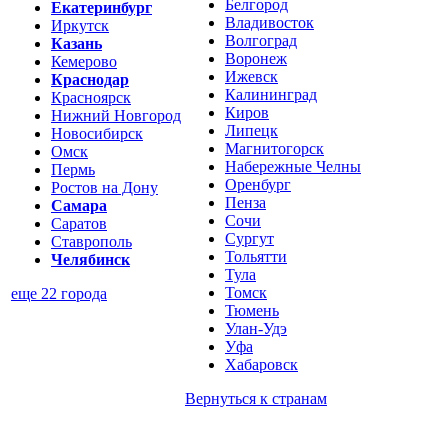
Белгород
Екатеринбург
Владивосток
Иркутск
Волгоград
Казань
Воронеж
Кемерово
Ижевск
Краснодар
Калининград
Красноярск
Киров
Нижний Новгород
Липецк
Новосибирск
Магнитогорск
Омск
Набережные Челны
Пермь
Оренбург
Ростов на Дону
Пенза
Самара
Сочи
Саратов
Сургут
Ставрополь
Тольятти
Челябинск
Тула
Томск
еще 22 города
Тюмень
Улан-Удэ
Уфа
Хабаровск
Вернуться к
странам