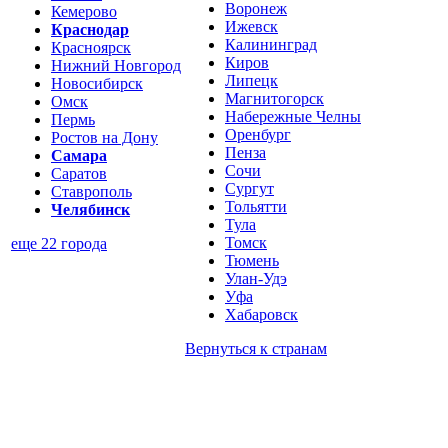
Воронеж
Кемерово
Ижевск
Краснодар
Калининград
Красноярск
Киров
Нижний Новгород
Липецк
Новосибирск
Магнитогорск
Омск
Набережные Челны
Пермь
Оренбург
Ростов на Дону
Пенза
Самара
Сочи
Саратов
Сургут
Ставрополь
Тольятти
Челябинск
Тула
Томск
еще 22 города
Тюмень
Улан-Удэ
Уфа
Хабаровск
Вернуться к
странам