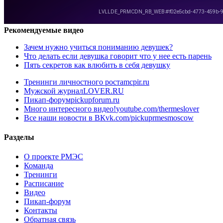
Рекомендуемые видео
Зачем нужно учиться пониманию девушек?
Что делать если девушка говорит что у нее есть парень
Пять секретов как влюбить в себя девушку
Тренинги личностного роста
mcpir.ru
Мужской журнал
LOVER.RU
Пикап-форум
pickupforum.ru
Много интересного видео!
youtube.com/thermeslover
Все наши новости в ВК
vk.com/pickuprmesmoscow
Разделы
О проекте РМЭС
Команда
Тренинги
Расписание
Видео
Пикап-форум
Контакты
Обратная связь