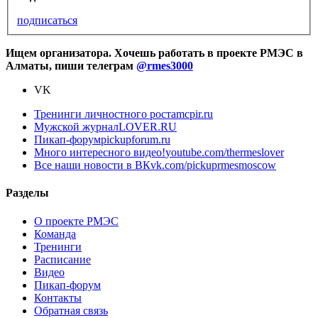
подписаться
Ищем организатора. Хочешь работать в проекте РМЭС в
Алматы, пиши телеграм
@rmes3000
VK
Тренинги личностного роста
mcpir.ru
Мужской журнал
LOVER.RU
Пикап-форум
pickupforum.ru
Много интересного видео!
youtube.com/thermeslover
Все наши новости в ВК
vk.com/pickuprmesmoscow
Разделы
О проекте РМЭС
Команда
Тренинги
Расписание
Видео
Пикап-форум
Контакты
Обратная связь