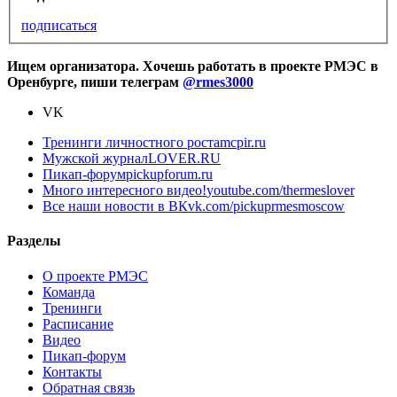
подписаться
Ищем организатора. Хочешь работать в проекте РМЭС в
Оренбурге, пиши телеграм
@rmes3000
VK
Тренинги личностного роста
mcpir.ru
Мужской журнал
LOVER.RU
Пикап-форум
pickupforum.ru
Много интересного видео!
youtube.com/thermeslover
Все наши новости в ВК
vk.com/pickuprmesmoscow
Разделы
О проекте РМЭС
Команда
Тренинги
Расписание
Видео
Пикап-форум
Контакты
Обратная связь