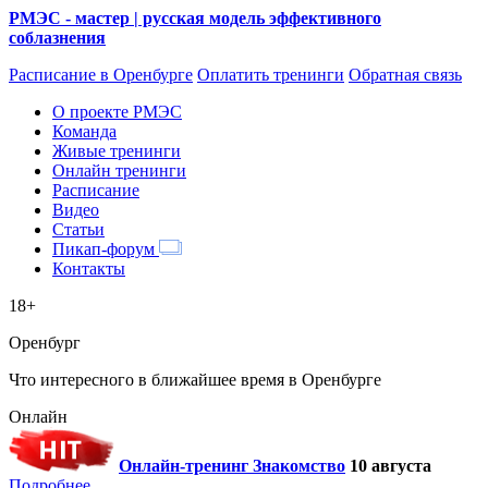
РМЭС - мастер | русская модель эффективного
соблазнения
Расписание
в Оренбурге
Оплатить тренинги
Обратная связь
О проекте РМЭС
Команда
Живые тренинги
Онлайн тренинги
Расписание
Видео
Статьи
Пикап-форум
Контакты
18+
Оренбург
Что интересного в ближайшее время в Оренбурге
Онлайн
Онлайн-тренинг Знакомство
10 августа
Подробнее