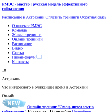
РМЭС - мастер | русская модель эффективного
соблазнения
Расписание
в Астрахани
Оплатить тренинги
Обратная связь
О проекте РМЭС
Команда
Живые тренинги
Онлайн тренинги
Расписание
Видео
Статьи
Пикап-форум
Контакты
18+
Астрахань
Что интересного в ближайшее время в Астрахани
Онлайн
Онлайн тренинг "Эмоц. интеллект в
соблазнении"
10 августа - 13 сентября
Подробнее