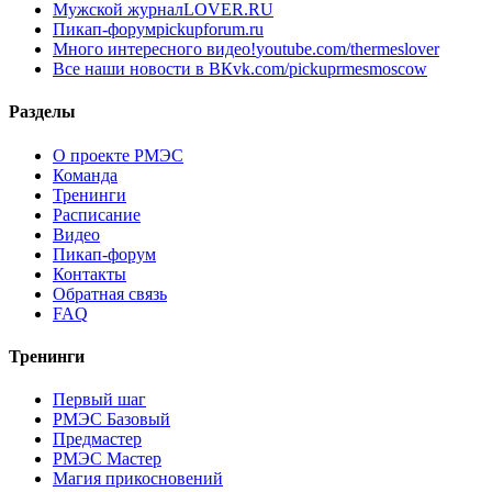
Мужской журнал
LOVER.RU
Пикап-форум
pickupforum.ru
Много интересного видео!
youtube.com/thermeslover
Все наши новости в ВК
vk.com/pickuprmesmoscow
Разделы
О проекте РМЭС
Команда
Тренинги
Расписание
Видео
Пикап-форум
Контакты
Обратная связь
FAQ
Тренинги
Первый шаг
РМЭС Базовый
Предмастер
РМЭС Мастер
Магия прикосновений