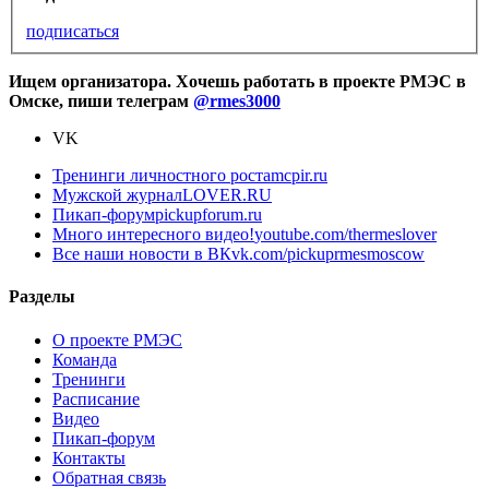
подписаться
Ищем организатора. Хочешь работать в проекте РМЭС в
Омске, пиши телеграм
@rmes3000
VK
Тренинги личностного роста
mcpir.ru
Мужской журнал
LOVER.RU
Пикап-форум
pickupforum.ru
Много интересного видео!
youtube.com/thermeslover
Все наши новости в ВК
vk.com/pickuprmesmoscow
Разделы
О проекте РМЭС
Команда
Тренинги
Расписание
Видео
Пикап-форум
Контакты
Обратная связь